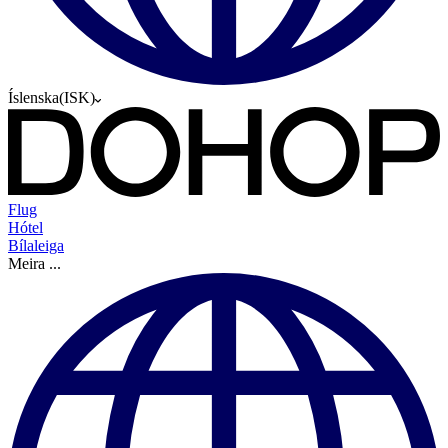
Íslenska
(
ISK
)
Flug
Hótel
Bílaleiga
Meira
...