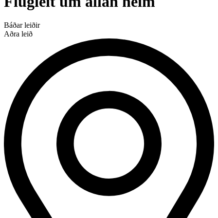
Flugleit um allan heim
Báðar leiðir
Aðra leið