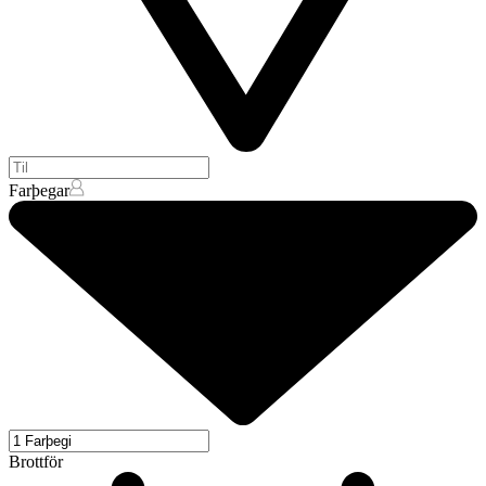
Farþegar
Brottför