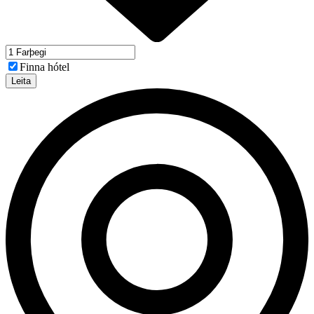
Finna hótel
Leita