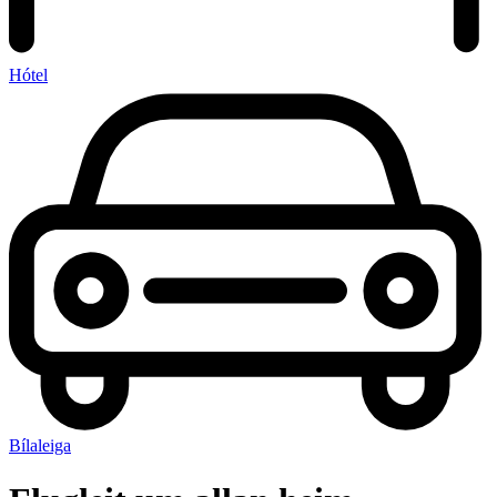
Hótel
Bílaleiga